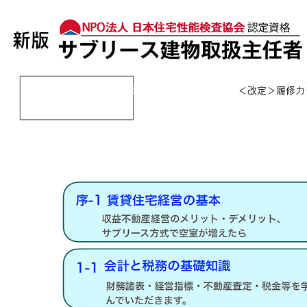
​新版
トップページ
資格について
＜改定＞履修カ
＜改定＞​