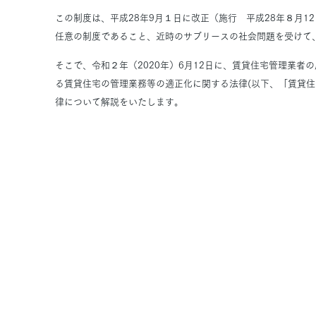
この制度は、平成28年9月１日に改正（施行 平成28年８月1
任意の制度であること、近時のサブリースの社会問題を受けて
そこで、令和２年（2020年）6月12日に、賃貸住宅管理業
る賃貸住宅の管理業務等の適正化に関する法律(以下、「賃貸住
律について解説をいたします。
内閣府認証特定非営利活動法人 日本住宅性能検査協会 copyrught(C)Nih