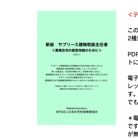
＜
この
2
P
ト
電
レ
す
で
＊電
で
が